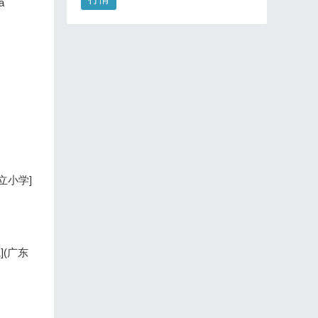
a
仁立小学]
](广东