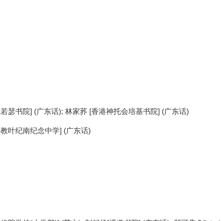
圣若瑟书院] (广东话); 林家荞 [香港神托会培基书院] (广东话)
佛教叶纪南纪念中学] (广东话)