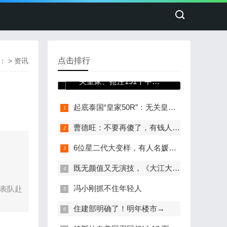
点击排行
：
>
资讯
起底泰国“皇家50R”：无
关皇家、抢注191个中国
商标
起底泰国“皇家50R”：无关皇家、抢注191个中国商标
曹德旺：不要再傻了，有钱人都几套房子，将来是有钱人卖给有钱人
6位星二代大变样，有人名媛范十足，有人长残了，有人性感成熟
既无颜值又无演技，《大江大河3》这位关系户，真是尴尬的存在
冯小刚抓不住年轻人
代表队赴
住建部明确了！明年楼市→