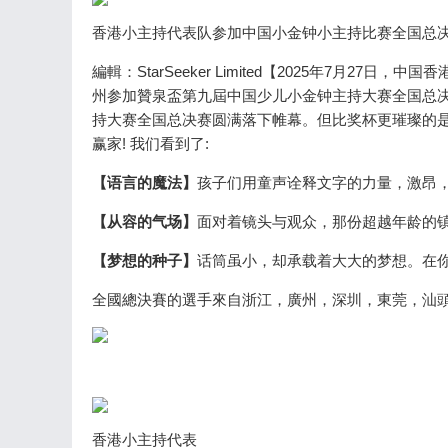
香港小主持代表队参加中国小金钟小主持比赛全国总决
編輯：StarSeeker Limited【2025年7月2
州参加贊泉盃第九屆中国少儿小金钟主持大赛全国总
持大赛全国总决赛圆满落下帷幕。但比奖杯更璀璨的是
赢家! 我们看到了:
【语言的魔法】
孩子们用童声诠释文字的力量，激昂，
【从容的气场】
面对着镜头与观众，那份超越年龄的镇
【梦想的种子】
话筒虽小，却承载着大大的梦想。在
全國總決賽的選手來自浙江，廣州，深圳，東莞，汕頭
香港小主持代表