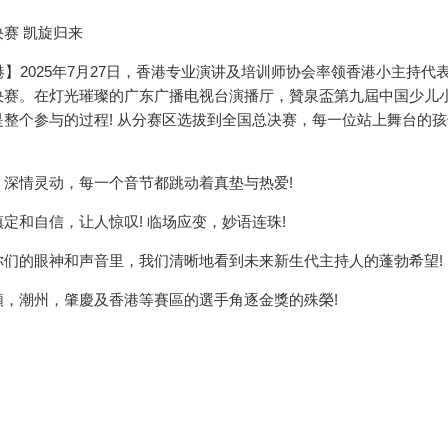
赛 凯旋归来
7日，中国香港】2025年7月27日，香港专业演讲及培训师协会率领香港小主持
决赛。在灯光璀璨的广东广播电视台演播厅，贊泉盃第九屆中国少儿
整个参与的过程! 从分赛区选拔到全国总决赛，每一位站上舞台的
深情灵动，每一个音节都跳动着真垫与热爱!
定和自信，让人惊叹! 临场应变，妙语连珠!
你们的眼神和声音里，我们清晰地看到未来新生代主持人的蓬勃希望!
，潮州，肇慶及香港等賽區的選手角逐金獎的殊榮!