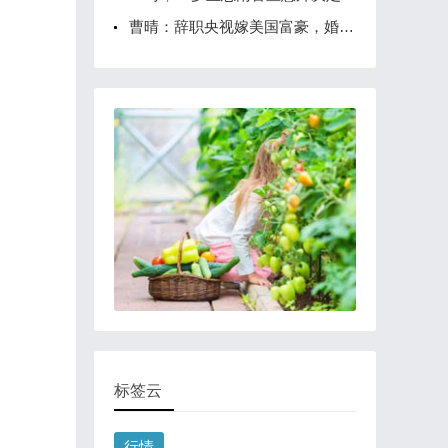
曹晴：辞职央视嫁美国富豪，婚后挨毒打吃剩饭死不离婚，如今怎样
标签云
行情