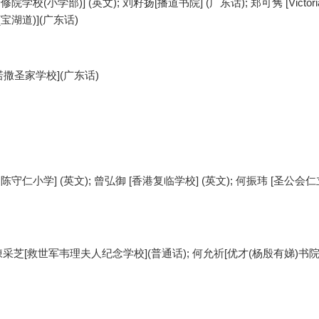
学校(小学部)] (英文); 刘籽扬[播道书院] (广东话); 郑可隽 [Victori
校(宝湖道)](广东话)
嘉诺撒圣家学校](广东话)
陈守仁小学] (英文); 曾弘御 [香港复临学校] (英文); 何振玮 [圣公会
陳采芝[救世军韦理夫人纪念学校](普通话); 何允祈[优才(杨殷有娣)书院