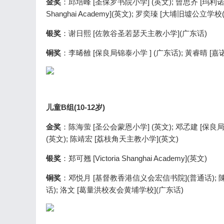
金奖
：邱培峰 [圣保罗书院小学] (英文); 曾思齐 [玛利诺修院
Shanghai Academy](英文); 罗奕瑧 [大埔旧墟公立学
银奖
：谢日熙 [佐敦谷圣若瑟天主教小学](广东话)
铜奖
：李晞雒 [保良局锦泰小学 ] (广东话); 黃睿晴 [
儿童B组(10-12岁)
金奖
：陈海萤 [圣公会蒙恩小学] (英文); 邓孞建 [保良局
(英文); 陈靖宏 [荔枝角天主教小学](英文)
银奖
：郑可翘 [Victoria Shanghai Academy](英文)
铜奖
：邓悦月 [基督教香港信义会宏信书院](普通话); 
话); 洛文 [葛量洪校友会黄埔学校](广东话)